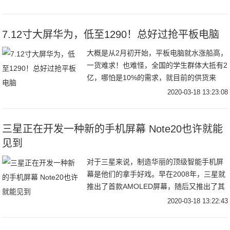
为、小米、三星等著名手机品牌的加码投
入，智能手表
7.12寸大屏华为，低至1290！总好过抢平板电脑
大概是从2月初开始，平板电脑就水涨船高，
一货难求！也难怪，全国的学生群体大抵有2
亿，哪怕是10%的需求，就目前的供货来
看，现有的平板电脑也是完全供不应求的。
2020-03-18 13:23:08
其实，一开始我们就想到的大屏手机的替代
方案。
三星正在开发一种新的手机屏幕 Note20也许就能
见到
对于三星来说，制造华丽的顶级智能手机屏
幕是他们的拿手好戏。早在2008年，三星就
推出了首款AMOLED屏幕，随后又推出了其
他显示技术改进，例如Super AMOLED显屏
2020-03-18 13:22:43
幕和Dynamic AMOLE