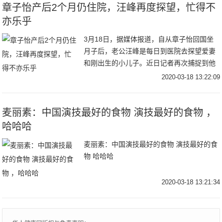
章子怡产后2个月仍住院，汪峰再度探望，忙得不
亦乐乎
3月18日，据媒体报道，自从章子怡回国坐
月子后，老公汪峰是每日到医院去探望爱妻
和刚出生的小儿子。近日记者再次捕捉到他
从北京朝阳区的某别墅区现身，一路乘车前
2020-03-18 13:22:09
往章子怡坐在的医院。当天汪峰从头到脚，
一身全黑
麦丽素：中国演技最好的食物 演技最好的食物 ​​​，
哈哈哈
麦丽素：中国演技最好的食物 演技最好的食
物 哈哈哈
2020-03-18 13:21:34