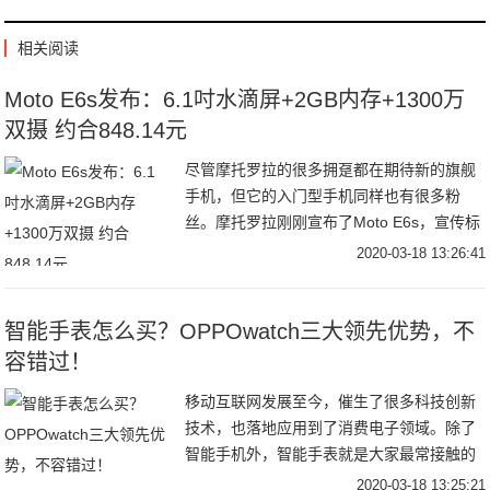
相关阅读
Moto E6s发布：6.1吋水滴屏+2GB内存+1300万
双摄 约合848.14元
尽管摩托罗拉的很多拥趸都在期待新的旗舰
手机，但它的入门型手机同样也有很多粉
丝。摩托罗拉刚刚宣布了Moto E6s，宣传标
语是“让生活变得更加简单”，由于定位中低
2020-03-18 13:26:41
端市场，因此在硬件性能上并能够没有特别
出
智能手表怎么买？OPPOwatch三大领先优势，不
容错过！
移动互联网发展至今，催生了很多科技创新
技术，也落地应用到了消费电子领域。除了
智能手机外，智能手表就是大家最常接触的
智能数码产品了。随着苹果手表的开局，华
2020-03-18 13:25:21