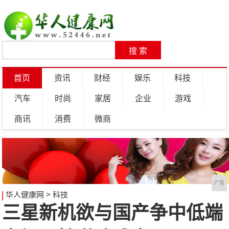
首页
资讯
财经
娱乐
科技
汽车
时尚
家居
企业
游戏
商讯
消费
微商
广告
华人健康网
>
科技
三星新机欲与国产争中低端