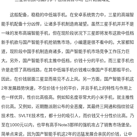
这般配备，稳稳的中低端手机。在安卓系统势力中，三星的高端智
能手机配备十分凶悍，让诸多手机制造商凝望。虽然三星手机并并不是
一味的发布高端智能手机，但在现阶段状况下三星即将发布这款中低档
新手机欲与国产智能手机抢销售市场，小编還是很不看中的。大家都知
道，现阶段中国手机制造商诸多，国产智能手机市场竞争工作压力巨
大。另外，国产智能手机主推中低档，价钱十分的平价。而三星手机也
许是走惯了高档线路，在其中低端手机价钱难以像国产手机那般平价。
因此，在价钱层面三星显而易见不占上风。另一方面，国产智能手机这
2年发展趋势快速，不仅价钱十分的平价，并且手机上的特性与作用上
也一样优异，性价比高极高。例如知名度非常大的小米手机，就主推性
价比高。又例如，近期酷派刚公布的全恶魔，其最终三网通和指纹验证
技术性、SVLTE技术性，都十分的吸引人，而价钱又十分性价比高。乃
至在1000元以内，也早有高手Note3那样的强机攻占了销售市场堡垒。
简单点来说，因为国产智能手机这2年的迅猛发展合亲民的价钱，让中