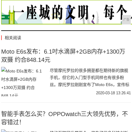
广告
相关阅读
Moto E6s发布：6.1吋水滴屏+2GB内存+1300万
双摄 约合848.14元
尽管摩托罗拉的很多拥趸都在期待新的旗舰
手机，但它的入门型手机同样也有很多粉
丝。摩托罗拉刚刚宣布了Moto E6s，宣传标
语是“让生活变得更加简单”，由于定位中低
2020-03-18 13:26:41
端市场，因此在硬件性能上并能够没有特别
出
智能手表怎么买？OPPOwatch三大领先优势，不
容错过！