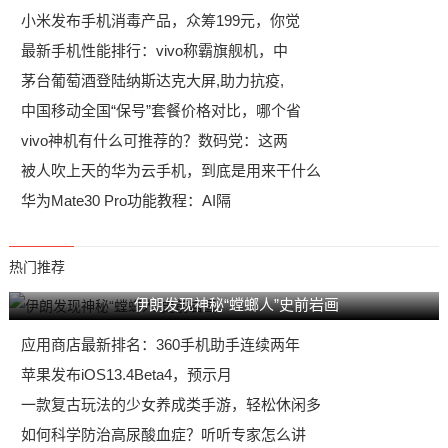
小米发布手机消毒产品，众筹199元，你觉
最新手机性能排行：vivo称霸旗舰机，中
​茅台葡萄酒登陆纳斯达克大屏,助力抗疫,
中国移动全国“保号”套餐价格对比，哪个省
vivo神机有什么可推荐的？数码党：这两
被人吹上天的华为云手机，到底是用来干什么
华为Mate30 Pro功能教程：AI隔
热门推荐
伊朗发现神秘“螳螂人”史前岩画
应用商店最新排名：360手机助手连续两年
苹果发布iOS13.4Beta4，预示月
一款复古玩法的少女养成类手游，轻松休闲多
如何科学防治高尿酸血症？听听专家怎么讲