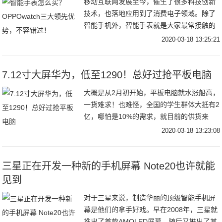
移动互联网发展至今，催生了很多科技创新
技术，也落地应用到了消费电子领域。除了
智能手机外，智能手表就是大家最常接触的
智能数码产品了。随着苹果手表的开局，华
2020-03-18 13:25:21
为、小米、三星等著名手机品牌的加码投
入，智能手表
7.12寸大屏华为，低至1290！总好过抢平板电脑
大概是从2月初开始，平板电脑就水涨船高，
一货难求！也难怪，全国的学生群体大抵有2
亿，哪怕是10%的需求，就目前的供货来
看，现有的平板电脑也是完全供不应求的。
2020-03-18 13:23:08
其实，一开始我们就想到的大屏手机的替代
方案。
三星正在开发一种新的手机屏幕 Note20也许就能
见到
对于三星来说，制造华丽的顶级智能手机屏
幕是他们的拿手好戏。早在2008年，三星就
推出了首款AMOLED屏幕，随后又推出了其