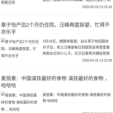
他显示技术改进，例如Super AMOLED显屏
2020-03-18 13:22:43
幕和Dynamic AMOLE
章子怡产后2个月仍住院，汪峰再度探望，忙得不
亦乐乎
3月18日，据媒体报道，自从章子怡回国坐
月子后，老公汪峰是每日到医院去探望爱妻
和刚出生的小儿子。近日记者再次捕捉到他
从北京朝阳区的某别墅区现身，一路乘车前
2020-03-18 13:22:09
往章子怡坐在的医院。当天汪峰从头到脚，
一身全黑
麦丽素：中国演技最好的食物 演技最好的食物 ​​​，
哈哈哈
麦丽素：中国演技最好的食物 演技最好的食
物 哈哈哈