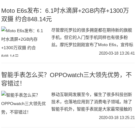
Moto E6s发布：6.1吋水滴屏+2GB内存+1300万
双摄 约合848.14元
尽管摩托罗拉的很多拥趸都在期待新的旗舰
手机，但它的入门型手机同样也有很多粉
丝。摩托罗拉刚刚宣布了Moto E6s，宣传标
语是“让生活变得更加简单”，由于定位中低
2020-03-18 13:26:41
端市场，因此在硬件性能上并能够没有特别
出
智能手表怎么买？OPPOwatch三大领先优势，不
容错过！
移动互联网发展至今，催生了很多科技创新
技术，也落地应用到了消费电子领域。除了
智能手机外，智能手表就是大家最常接触的
智能数码产品了。随着苹果手表的开局，华
2020-03-18 13:25:21
为、小米、三星等著名手机品牌的加码投
入，智能手表