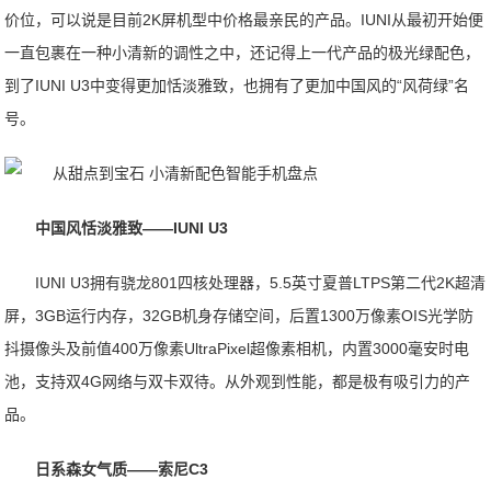
价位，可以说是目前2K屏机型中价格最亲民的产品。IUNI从最初开始便
一直包裹在一种小清新的调性之中，还记得上一代产品的极光绿配色，
到了IUNI U3中变得更加恬淡雅致，也拥有了更加中国风的“风荷绿”名
号。
中国风恬淡雅致——IUNI U3
IUNI U3拥有骁龙801四核处理器，5.5英寸夏普LTPS第二代2K超清
屏，3GB运行内存，32GB机身存储空间，后置1300万像素OIS光学防
抖摄像头及前值400万像素UltraPixel超像素相机，内置3000毫安时电
池，支持双4G网络与双卡双待。从外观到性能，都是极有吸引力的产
品。
日系森女气质——索尼C3