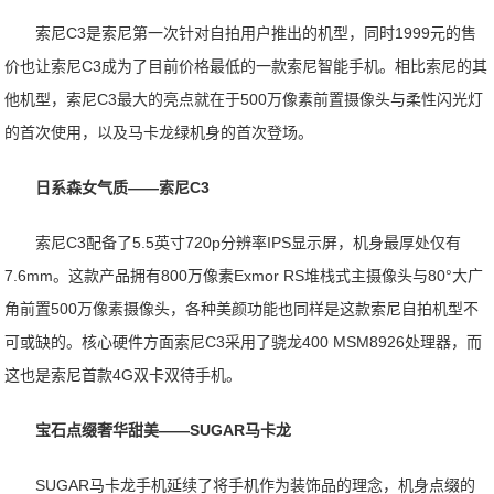
索尼C3是索尼第一次针对自拍用户推出的机型，同时1999元的售
价也让索尼C3成为了目前价格最低的一款索尼智能手机。相比索尼的其
他机型，索尼C3最大的亮点就在于500万像素前置摄像头与柔性闪光灯
的首次使用，以及马卡龙绿机身的首次登场。
日系森女气质——索尼C3
索尼C3配备了5.5英寸720p分辨率IPS显示屏，机身最厚处仅有
7.6mm。这款产品拥有800万像素Exmor RS堆栈式主摄像头与80°大广
角前置500万像素摄像头，各种美颜功能也同样是这款索尼自拍机型不
可或缺的。核心硬件方面索尼C3采用了骁龙400 MSM8926处理器，而
这也是索尼首款4G双卡双待手机。
宝石点缀奢华甜美——SUGAR马卡龙
SUGAR马卡龙手机延续了将手机作为装饰品的理念，机身点缀的