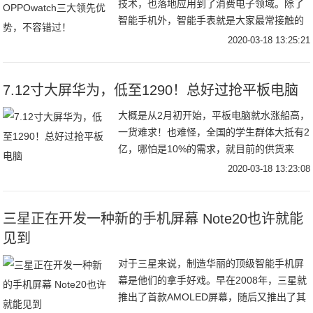
技术，也落地应用到了消费电子领域。除了
智能手机外，智能手表就是大家最常接触的
智能数码产品了。随着苹果手表的开局，华
2020-03-18 13:25:21
为、小米、三星等著名手机品牌的加码投
入，智能手表
7.12寸大屏华为，低至1290！总好过抢平板电脑
大概是从2月初开始，平板电脑就水涨船高，
一货难求！也难怪，全国的学生群体大抵有2
亿，哪怕是10%的需求，就目前的供货来
看，现有的平板电脑也是完全供不应求的。
2020-03-18 13:23:08
其实，一开始我们就想到的大屏手机的替代
方案。
三星正在开发一种新的手机屏幕 Note20也许就能
见到
对于三星来说，制造华丽的顶级智能手机屏
幕是他们的拿手好戏。早在2008年，三星就
推出了首款AMOLED屏幕，随后又推出了其