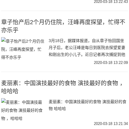
他显示技术改进，例如Super AMOLED显屏
2020-03-18 13:22:43
幕和Dynamic AMOLE
章子怡产后2个月仍住院，汪峰再度探望，忙得不
亦乐乎
3月18日，据媒体报道，自从章子怡回国坐
月子后，老公汪峰是每日到医院去探望爱妻
和刚出生的小儿子。近日记者再次捕捉到他
从北京朝阳区的某别墅区现身，一路乘车前
2020-03-18 13:22:09
往章子怡坐在的医院。当天汪峰从头到脚，
一身全黑
麦丽素：中国演技最好的食物 演技最好的食物 ​​​，
哈哈哈
麦丽素：中国演技最好的食物 演技最好的食
物 哈哈哈
2020-03-18 13:21:34