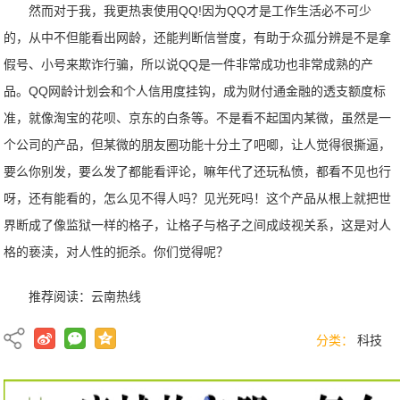
然而对于我，我更热衷使用QQ!因为QQ才是工作生活必不可少
的，从中不但能看出网龄，还能判断信誉度，有助于众孤分辨是不是拿
假号、小号来欺诈行骗，所以说QQ是一件非常成功也非常成熟的产
品。QQ网龄计划会和个人信用度挂钩，成为财付通金融的透支额度标
准，就像淘宝的花呗、京东的白条等。不是看不起国内某微，虽然是一
个公司的产品，但某微的朋友圈功能十分土了吧唧，让人觉得很撕逼，
要么你别发，要么发了都能看评论，嘛年代了还玩私愤，都看不见也行
呀，还有能看的，怎么见不得人吗？见光死吗！这个产品从根上就把世
界断成了像监狱一样的格子，让格子与格子之间成歧视关系，这是对人
格的亵渎，对人性的扼杀。你们觉得呢？
推荐阅读：
云南热线
分类：
科技