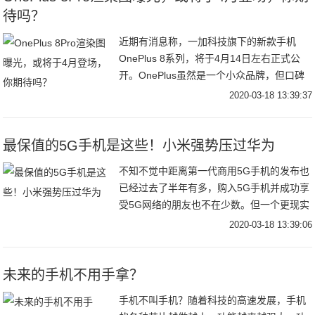
待吗？
近期有消息称，一加科技旗下的新款手机
OnePlus 8系列，将于4月14日左右正式公
开。OnePlus虽然是一个小众品牌，但口碑
十分不错，OnePlus 7T Pro还获得了今年
2020-03-18 13:39:37
GSMA（全球移动通信
最保值的5G手机是这些！小米强势压过华为
不知不觉中距离第一代商用5G手机的发布也
已经过去了半年有多，购入5G手机并成功享
受5G网络的朋友也不在少数。但一个更现实
的问题是，相比起第一代5G手机现在新出的
2020-03-18 13:39:06
5G机型无论是网络支持还是本身的硬件参数
未来的手机不用手拿？
手机不叫手机？随着科技的高速发展，手机