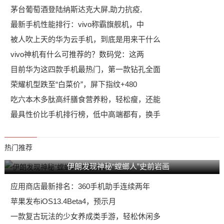
​茅台葡萄酒登陆纳斯达克大屏,助力抗疫,
最新手机性能排行：vivo称霸旗舰机，中
被人吹上天的华为云手机，到底是用来干什么
vivo神机有什么可推荐的？数码党：这两
目前华为这四款手机最热门，第一款钻孔全面
荣耀机型跌至“白菜价”，屏下指纹+480
吃六本木多肽高纤膳食营养粉，轻松瘦，还能
最具性价比手机排行榜，低中高端都有，换手
热门推荐
伊朗发现神秘“螳螂人”史前岩画
应用商店最新排名：360手机助手连续两年
苹果发布iOS13.4Beta4，预示月
一款复古玩法的少女养成类手游，轻松休闲多