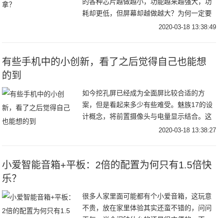
的各种芯片越做越小，功能越来越强大，功
耗却更低，但屏幕却越做越大？为何一定要
大屏幕的手机，能不能生产不用手拿的手
2020-03-18 13:38:49
机，那就叫眼镜吧，去掉大屏幕，解放你的
双手。眼镜式
有些手机中的小创新，看了之后觉得自己也能想
的到
如今挖孔屏已经成为全面屏比较合适的方
案，但是看起来多少有些难受。魅族17的设
计概念，将前置摄像头与电量显示结合。这
样子就舒服多了魅族17概念图细节图接下来
2020-03-18 13:38:27
还有一款几年前的锤子经典之作，将后置的
双摄中其
小爱智能音箱+平板：2倍的配置为何只有1.5倍快
乐？
很多人家里面可能都有个小爱音箱，这玩意
不贵，放在家里体验其实还蛮不错的，问问