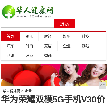
首页
资讯
财经
娱乐
科技
汽车
时尚
家居
企业
游戏
商讯
消费
微商
广告
华人健康网
>
企业
华为荣耀双模5G手机V30价