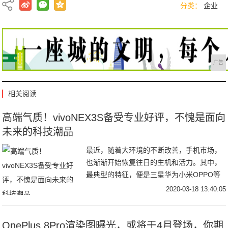
分类：
企业
广告
相关阅读
高端气质！vivoNEX3S备受专业好评，不愧是面向
未来的科技潮品
最近，随着大环境的不断改善，手机市场，
也渐渐开始恢复往日的生机和活力。其中，
最典型的特征，便是三星华为小米OPPO等
各家新机的轮番登场。vivo，作为目前最强
2020-03-18 13:40:05
势的世界六大手机巨头之一，在科技与时尚
的结
OnePlus 8Pro渲染图曝光，或将于4月登场，你期