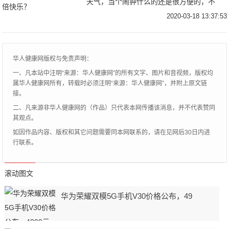
天气，当个闹钟什么的还是很方便的，不
过，很多人其实都在想，如果给小爱音箱一
2020-03-18 13:37:53
个屏幕会是什么样子，这次入手了小爱同学
触屏音箱Pr
华人健康网版权与免责声明：
一、凡本站中注明“来源：华人健康网”的所有文字、图片和音视频，版权均
属华人健康网所有，转载时必须注明“来源：华人健康网”，并附上原文链
接。
二、凡来源非华人健康网的（作品）只代表本网传播该消息，并不代表赞同
其观点。
如因作品内容、版权和其它问题需要同本网联系的，请在见网后30日内进
行联系。
滚动图文
华为荣耀双模5G手机V30价格公布，49