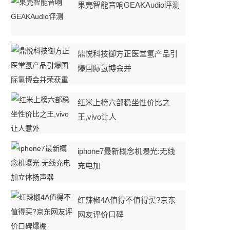
果壳智能音响GEAKAudio评测
鼎悦科技御方正医堂氢产品引
爆国际氢博会并
红米上榜六部稳坐性价比之
王,vivo让人
iphone7最新概念机曝光:无线
充电加
红辣椒4A值得不值得买?京东
网友评价口碑