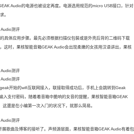
GEAK Audio的电源也被设定再度。电源选用规范的micro USB接口，针对
需求。
dio的具体应用步骤。最先必须根据扫描仪包裝或是外壳后背的二维码下载
键，这时，果核智能音箱GEAK Audio会出现柔嫩的女孩用汉语讲出，果核
eak开始的wifi互联网接入，联接取得成功后，手机上会跳转到Geak
联网，输入支付密码，随着着音箱中脆响的女音的提醒，果核智能音箱GEAK
钟，这還是在小编第一次入门的状况下，就那么简易。
歌曲及博客的接听了。声频源层面，果核智能音箱GEAK Audio有着包