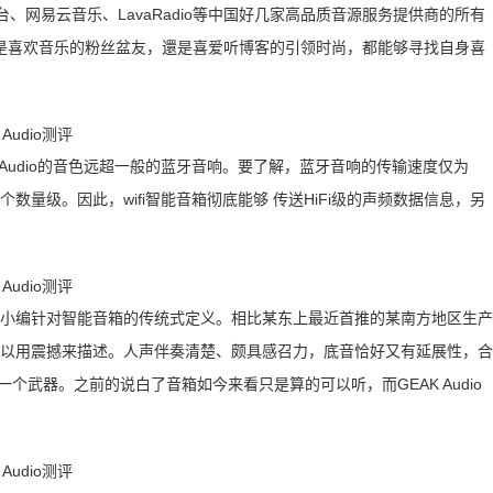
、网易云音乐、LavaRadio等中国好几家高品质音源服务提供商的所有
是喜欢音乐的粉丝盆友，還是喜爱听博客的引领时尚，都能够寻找自身喜
K Audio的音色远超一般的蓝牙音响。要了解，蓝牙音响的传输速度仅为
不是一个数量级。因此，wifi智能音箱彻底能够 传送HiFi级的声频数据信息，另
颠复了小编针对智能音箱的传统式定义。相比某东上最近首推的某南方地区生产
彻底可以用震撼来描述。人声伴奏清楚、颇具感召力，底音恰好又有延展性，合
个武器。之前的说白了音箱如今来看只是算的可以听，而GEAK Audio