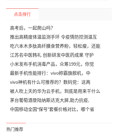
点击排行
高考后，一起爬山吗？
推出高精度体温监测手环 令疫情防控测温互
吃六本木多肽高纤膳食营养粉，轻松瘦，还能
江苏名中医韩礼 创新研发中医药成果 守护
小米发布手机消毒产品，众筹199元，你觉
最新手机性能排行：vivo称霸旗舰机，中
vivo神机有什么可推荐的？数码党：这两
被人吹上天的华为云手机，到底是用来干什么
​茅台葡萄酒登陆纳斯达克大屏,助力抗疫,
中国移动全国“保号”套餐价格对比，哪个省
热门推荐