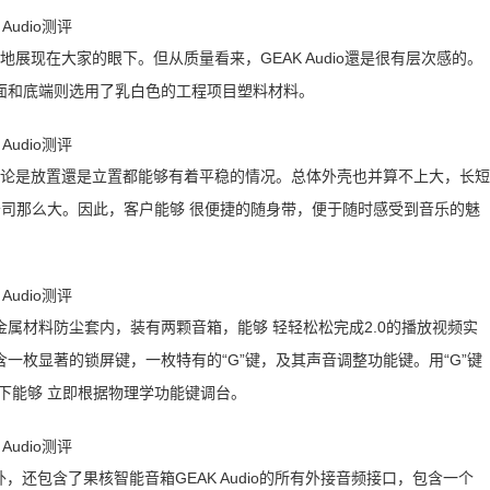
挂地展现在大家的眼下。但从质量看来，GEAK Audio還是很有层次感的。
面和底端则选用了乳白色的工程项目塑料材料。
形，不论是放置還是立置都能够有着平稳的情况。总体外壳也并算不上大，长短
乐公司那么大。因此，客户能够 很便捷的随身带，便于随时感受到音乐的魅
属材料防尘套内，装有两颗音箱，能够 轻轻松松完成2.0的播放视频实
一枚显著的锁屏键，一枚特有的“G”键，及其声音调整功能键。用“G”键
下能够 立即根据物理学功能键调台。
，还包含了果核智能音箱GEAK Audio的所有外接音频接口，包含一个