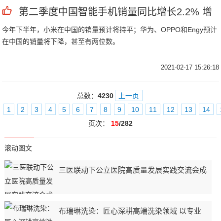
第二季度中国智能手机销量同比增长2.2% 增
今年下半年，小米在中国的销量预计将持平；华为、OPPO和Engy预计
在中国的销量将下降，甚至有两位数。
2021-02-17 15:26:18
总数：
4230
上一页
1
2
3
4
5
6
7
8
9
10
11
12
13
14
页次：
15
/282
滚动图文
三医联动下公立医院高质量发展实践交流会成
布瑞琳洗染：匠心深耕高端洗染领域 以专业