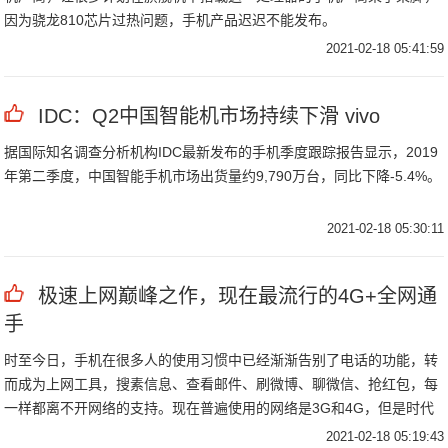
因为骁龙810芯片过热问题，手机产品迟迟不能发布。
2021-02-18 05:41:59
IDC：Q2中国智能机市场持续下滑 vivo
据国际知名调查分析机构IDC最新发布的手机季度跟踪报告显示，2019
年第二季度，中国智能手机市场出货量约9,790万台，同比下降-5.4%。
2021-02-18 05:30:11
极速上网巅峰之作，现在最流行的4G+全网通
手
时至今日，手机在很多人的使用习惯中已经渐渐告别了电话的功能，转
而成为上网工具，搜素信息、查看邮件、刷微博、聊微信、抢红包，每
一样都离不开网络的支持。现在普遍使用的网络是3G和4G，但是时代
发展太快，三大运营商的“4G+网络”已经蓄势待发，速度可达4G的数
2021-02-18 05:19:43