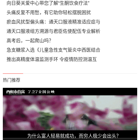
向日葵关爱中心带您了解“生酮饮食疗法”
头痛反复不用愁，有它助你轻松摆脱困扰
瘀血风扰型偏头痛：通天口服液精准适应症与
通天口服液组方溯源与君臣佐使配伍专业解析
高考后，一起爬山吗？
急支糖浆入选《儿童急性支气管炎中西医结合
推出高精度体温监测手环 令疫情防控测温互
热门推荐
为什么富人轻易就成功，而穷人极少会出头？