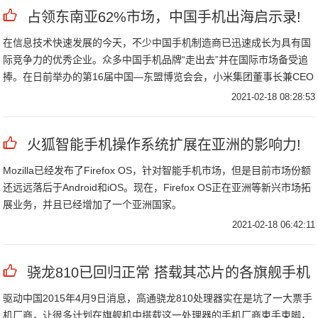
占领东南亚62%市场，中国手机出海启示录!
在信息技术快速发展的今天，不少中国手机制造商已迅速成长为具有国
际竞争力的优秀企业。众多中国手机品牌“走出去”并在国际市场备受追
捧。在日前举办的第16届中国—东盟博览会会，小米集团董事长兼CEO
雷军雷军表示，经过五年的努力，小米集团完成了在东南亚的初步布
2021-02-18 08:28:53
局，业务已经覆盖东盟10国。
火狐智能手机操作系统扩展在亚洲的影响力!
Mozilla已经发布了Firefox OS，针对智能手机市场，但是目前市场份额
还远远落后于Android和iOS。现在，Firefox OS正在亚洲等新兴市场拓
展业务，并且已经增加了一个亚洲国家。
2021-02-18 06:42:11
骁龙810已回归正常 搭载其芯片的各旗舰手机
驱动中国2015年4月9日消息，高通骁龙810处理器实在是坑了一大票手
机厂商，让很多计划在旗舰机中搭载这一处理器的手机厂商束手束脚，