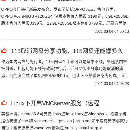
OPPO今日举行新品发布会，发布了新机OPPO Ace。售价方面，
OPPO Ace 的8GB +128GB存储版本售价人民币 3199元，8GB+256GB
版本售价人民币3399元，12GB+256GB版本售价3799元。屏幕方面使
用了刷新率高达90Hz的6.
2021-03-04 04:50:13
115取消网盘分享功能，115网盘还能撑多久
作为国内网盘的先行者，115 网盘今年来可以是诸事不顺，继违禁内容
被封杀，礼包功能下线等政策推行后，近日又传出分享功能取消的消
息，而彻底变成了单机网络U盘的115，也让人不禁感叹吃枣药丸。 近
日，115网盘宣布取消"我 聊"文件发送功能，这也意味着115网盘彻底
2021-03-04 04:06:28
沦为"单机网盘"。
Linux下开启VNCserver服务（远程
实验环境：centos6.8可支持 linux连linux linux连Windows1、检查系统
是否安装了vnc 和 vncserver， rpm -qa | grep vnc如果没有安装那就行
自行下载安装安装vncserver依赖包 yum -y install xorg-x