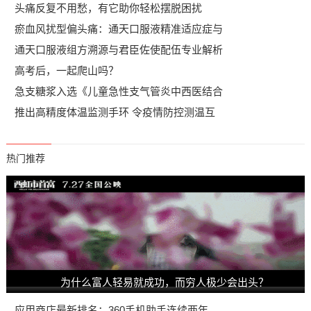
头痛反复不用愁，有它助你轻松摆脱困扰
瘀血风扰型偏头痛：通天口服液精准适应症与
通天口服液组方溯源与君臣佐使配伍专业解析
高考后，一起爬山吗？
急支糖浆入选《儿童急性支气管炎中西医结合
推出高精度体温监测手环 令疫情防控测温互
热门推荐
为什么富人轻易就成功，而穷人极少会出头？
应用商店最新排名：360手机助手连续两年