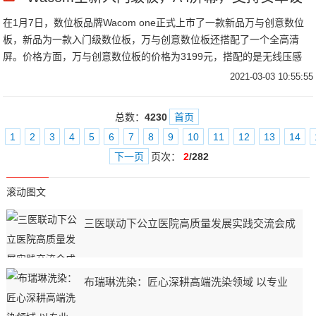
在1月7日，数位板品牌Wacom one正式上市了一款新品万与创意数位
板，新品为一款入门级数位板，万与创意数位板还搭配了一个全高清
屏。价格方面，万与创意数位板的价格为3199元，搭配的是无线压感
笔，下面我们一起来看看万与创意数位板的具体配置是怎样的。
2021-03-03 10:55:55
总数：
4230
首页
1
2
3
4
5
6
7
8
9
10
11
12
13
14
下一页
页次：
2
/282
滚动图文
三医联动下公立医院高质量发展实践交流会成
布瑞琳洗染：匠心深耕高端洗染领域 以专业