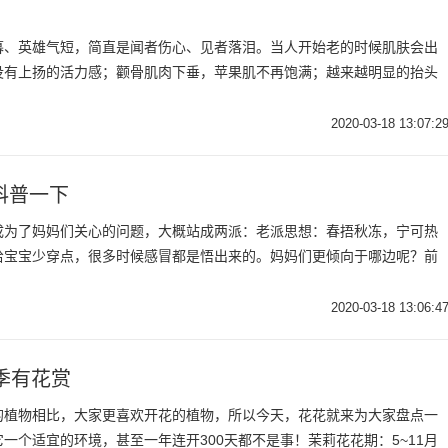
暮、英雄气短，简直是闻者伤心、见者落泪。当人开始老的时候肌肤会出
没有上扬的活力感；颧骨肌肉下垂，苹果肌不再饱满；越来越明显的抬头
2020-03-18 13:07:2
科普一下
成为了妈妈们关心的问题，大概站成两派：老派思想：春捂秋冻，宁可热
给宝宝少穿点，很多时候感冒都是悟出来的。妈妈们更倾向于哪边呢？前
2020-03-18 13:06:4
季有花赏
的植物相比，大家更喜欢开花的植物，所以今天，花花就来为大家盘点一
一个适宜的环境，甚至一年连开300天都不是事！茉莉花花期：5~11月