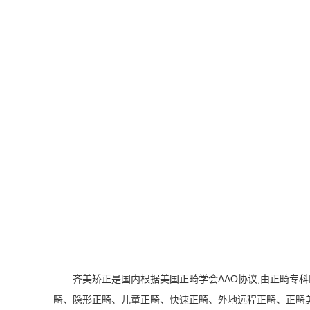
齐美矫正是国内根据美国正畸学会AAO协议,由正畸专
畸、隐形正畸、儿童正畸、快速正畸、外地远程正畸、正畸美