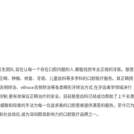
的医生团队,旨在让每一个存在口腔问题的人,都能找到专业正规的牙医。慈恩
腔正畸、种植、修复、牙周、儿童齿科等多学科的口腔医疗服务。其正畸团
to舌侧矫治、eBrace舌侧矫治等各类畸形牙矫治方式,在牙齿美学领域进行
控制,更有效保证正畸治疗的安全。目前慈恩齿科已经成功帮助了上千名
、细致和轻柔的手法为每一位追求美的口腔患者提供满意的服务。至今已
和社会效应,成为深圳颇具影响力的口腔医疗品牌之一。