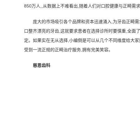
850万人,,从数据上不难看出,随着人们对口腔健康与正畸
庞大的市场吸引各个品牌和资本迅速涌入,为牙齿正畸
口整齐漂亮的牙齿,这就要求患者在选择诊所时要慎重,全面
定。如果实在无从选择,小编倒是可以从几个不同维度给大家
受到一流正规的正畸治疗服务,拥有完美笑容。
慈恩齿科