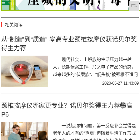
广告
相关阅读
从“制造”到“质造” 攀高专业颈椎按摩仪获诺贝尔奖
得主力荐
现代社会，上班族的生活压力越来越
大，长期伏案工作，加之电子产品的诱惑，
越来越多的“伏案族”、“低头族“被颈椎不适问
题所困扰。据央视网调查统计显示：北京白
2020-05-27 11:43:09
领中
颈椎按摩仪哪家更专业？诺贝尔奖得主力荐攀高
P6
一说起颈椎问题，第一反应都会觉得是
老年人的才有的“毛病”;但随着生活工作形式