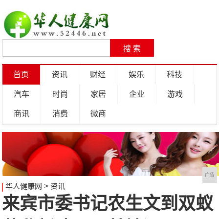
首页
资讯
财经
娱乐
科技
汽车
时尚
家居
企业
游戏
商讯
消费
微商
广告
华人健康网
>
资讯
来宾市委书记农生文到双蚁