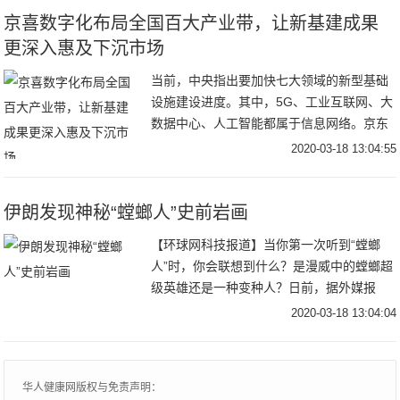
京喜数字化布局全国百大产业带，让新基建成果
更深入惠及下沉市场
当前，中央指出要加快七大领域的新型基础
设施建设进度。其中，5G、工业互联网、大
数据中心、人工智能都属于信息网络。京东
集团将更加积极地开放资源、加大投入，全
2020-03-18 13:04:55
力打造高效的新一代零售基础设施，全面融
入到国家
伊朗发现神秘“螳螂人”史前岩画
【环球网科技报道】当你第一次听到“螳螂
人”时，你会联想到什么？是漫威中的螳螂超
级英雄还是一种变种人？日前，据外媒报
道，在伊朗中部发现了一幅不同寻常的史前
2020-03-18 13:04:04
岩画，岩画上描绘了一个六条腿的生物。考
古学家和昆
华人健康网版权与免责声明：