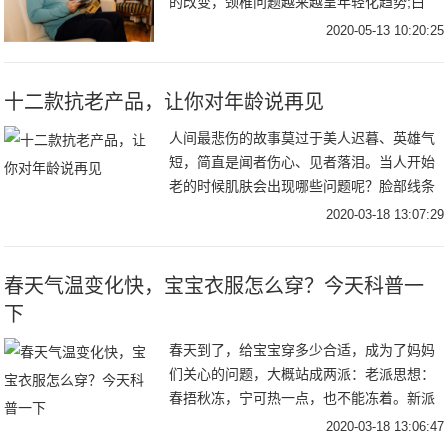
的改变，颈椎问题越来越呈年轻化趋势;白
领、程序员、设计师等上班族、低头族在“手
2020-05-13 10:20:25
机
十二款抗老产品，让你对年龄说再见
人间最悲伤的故事莫过于美人迟暮、英雄气
短，简直是闻者伤心、见者落泪。当人开始
老的时候肌肤会出现哪些问题呢？脸部线条
向下，没有上扬的活力感；颧骨肌肉下垂，
2020-03-18 13:07:29
苹果肌不再饱满；越来越明显的抬头纹、川
字纹；眼袋
春天气温变化快，宝宝衣服怎么穿？今天科普一
下
春天到了，给宝宝穿多少合适，成为了妈妈
们关心的问题，大概站成两派：老派思想：
春捂秋冻，宁可热一点，也不能冻着。新派
知识：给宝宝少穿点，很多时候感冒都是悟
2020-03-18 13:06:47
出来的。妈妈们更倾向于哪边呢？前段时间