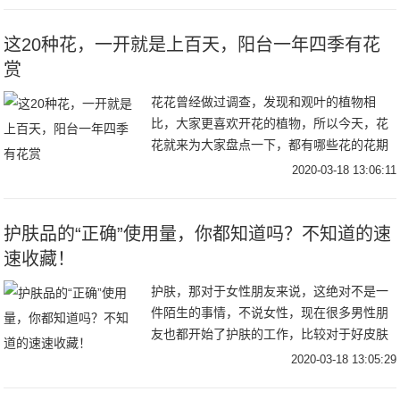
碰到了一位
这20种花，一开就是上百天，阳台一年四季有花
赏
花花曾经做过调查，发现和观叶的植物相
比，大家更喜欢开花的植物，所以今天，花
花就来为大家盘点一下，都有哪些花的花期
最长，给它一个适宜的环境，甚至一年连开
2020-03-18 13:06:11
300天都不是事！茉莉花花期：5~11月茉莉
的花期
护肤品的“正确”使用量，你都知道吗？不知道的速
速收藏！
护肤，那对于女性朋友来说，这绝对不是一
件陌生的事情，不说女性，现在很多男性朋
友也都开始了护肤的工作，比较对于好皮肤
的最求，不管男女都想要。而护肤的时候，
2020-03-18 13:05:29
很多朋友都没有去在意护肤品的用量。有的
朋友为了节