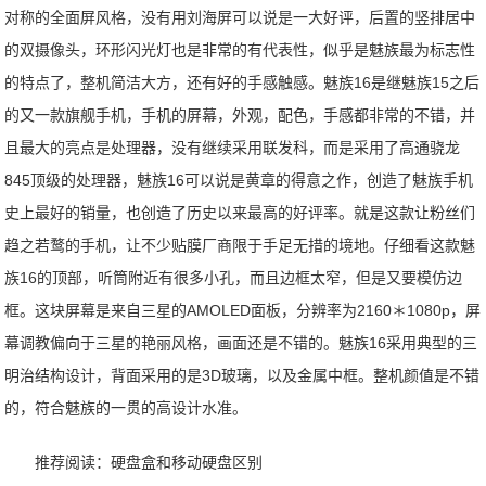
对称的全面屏风格，没有用刘海屏可以说是一大好评，后置的竖排居中
的双摄像头，环形闪光灯也是非常的有代表性，似乎是魅族最为标志性
的特点了，整机简洁大方，还有好的手感触感。魅族16是继魅族15之后
的又一款旗舰手机，手机的屏幕，外观，配色，手感都非常的不错，并
且最大的亮点是处理器，没有继续采用联发科，而是采用了高通骁龙
845顶级的处理器，魅族16可以说是黄章的得意之作，创造了魅族手机
史上最好的销量，也创造了历史以来最高的好评率。就是这款让粉丝们
趋之若鹜的手机，让不少贴膜厂商限于手足无措的境地。仔细看这款魅
族16的顶部，听筒附近有很多小孔，而且边框太窄，但是又要模仿边
框。这块屏幕是来自三星的AMOLED面板，分辨率为2160＊1080p，屏
幕调教偏向于三星的艳丽风格，画面还是不错的。魅族16采用典型的三
明治结构设计，背面采用的是3D玻璃，以及金属中框。整机颜值是不错
的，符合魅族的一贯的高设计水准。
推荐阅读：
硬盘盒和移动硬盘区别