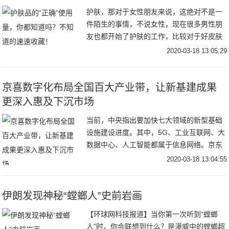
护肤，那对于女性朋友来说，这绝对不是一
件陌生的事情，不说女性，现在很多男性朋
友也都开始了护肤的工作，比较对于好皮肤
的最求，不管男女都想要。而护肤的时候，
2020-03-18 13:05:29
很多朋友都没有去在意护肤品的用量。有的
朋友为了节
京喜数字化布局全国百大产业带，让新基建成果
更深入惠及下沉市场
当前，中央指出要加快七大领域的新型基础
设施建设进度。其中，5G、工业互联网、大
数据中心、人工智能都属于信息网络。京东
集团将更加积极地开放资源、加大投入，全
2020-03-18 13:04:55
力打造高效的新一代零售基础设施，全面融
入到国家
伊朗发现神秘“螳螂人”史前岩画
【环球网科技报道】当你第一次听到“螳螂
人”时，你会联想到什么？是漫威中的螳螂超