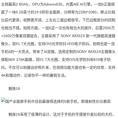
主频最高2.8GHz，GPU为Adreno630，内置AIE AI引擎。一加6正面搭
载了一块6.28英寸的19:9异形全面屏，分辨率为2280*1080，屏占比相
比前代更高，视野更开阔，上左右三面边框极窄，下巴边框部分的控制
也相当不错。拍照方面，一加6这一次也有相当大的提升，后置2000万
+1600万像素双摄组合，主摄采用了 SONY IMX519 新一代旗舰高速摄
像头，双f/1.7大光圈，支持OIS光学防抖+EIS电子防抖。拍照也是一加
手机6的一大亮点，带来了AI双摄，选用定制的SONY IMX519主摄像头
搭配IMX 376K副摄，双f/1.7大光圈，支持OIS光学防抖和EIS电子防
抖。不仅可以拍摄出好照片来，在视频功能方面也有一定的优势，支持
4K和慢动作，记录你不一样的暑假生活。
魅族16
魅族16采用了极薄的设计，这对于手机的手感提升是比较的大的，