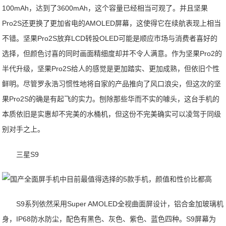
100mAh，达到了3600mAh，这个容量已经相当可观了。并且坚果
Pro2S还更换了更加省电的AMOLED屏幕，这使得它在续航表现上相当
不错。坚果Pro2S放弃LCD转投OLED可能是顺应市场与消费者喜好的
选择，但颜色讨喜的同时画面精细度却并不令人满意。作为坚果Pro2的
半代升级，坚果Pro2S给人的感觉是更加踏实、更加成熟，但依旧个性
鲜明。尽管罗永浩习惯性地将自家的产品推向了风口浪尖，但这次的坚
果Pro2S的确是有起飞的实力。刨除那些华而不实的噱头，这台手机的
本质依旧是实惠却不完美的水桶机，但这份不完美确实可以凌驾于同级
别对手之上。
三星S9
S9系列依然采用Super AMOLED全视曲面屏设计，铝合金加玻璃机
身，IP68防水防尘，配色有黑色、灰色、紫色、蓝色四种。S9屏幕为