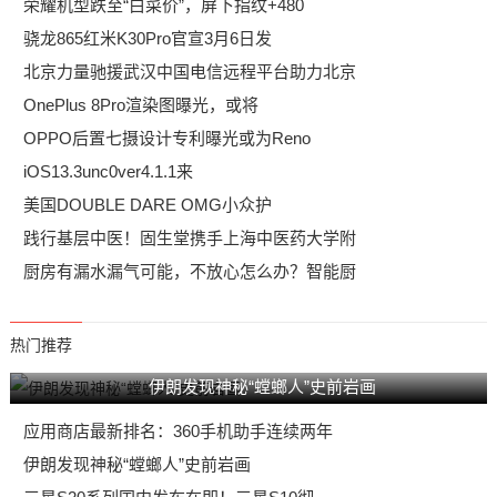
荣耀机型跌至“白菜价”，屏下指纹+480
骁龙865红米K30Pro官宣3月6日发
北京力量驰援武汉中国电信远程平台助力北京
OnePlus 8Pro渲染图曝光，或将
OPPO后置七摄设计专利曝光或为Reno
iOS13.3unc0ver4.1.1来
美国DOUBLE DARE OMG小众护
践行基层中医！固生堂携手上海中医药大学附
厨房有漏水漏气可能，不放心怎么办？智能厨
热门推荐
伊朗发现神秘“螳螂人”史前岩画
应用商店最新排名：360手机助手连续两年
伊朗发现神秘“螳螂人”史前岩画