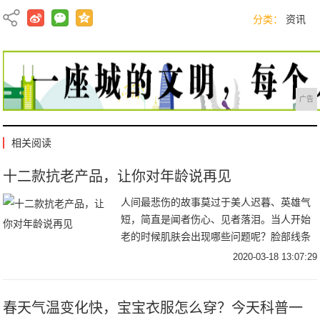
分类：
资讯
广告
相关阅读
十二款抗老产品，让你对年龄说再见
人间最悲伤的故事莫过于美人迟暮、英雄气
短，简直是闻者伤心、见者落泪。当人开始
老的时候肌肤会出现哪些问题呢？脸部线条
向下，没有上扬的活力感；颧骨肌肉下垂，
2020-03-18 13:07:29
苹果肌不再饱满；越来越明显的抬头纹、川
字纹；眼袋
春天气温变化快，宝宝衣服怎么穿？今天科普一