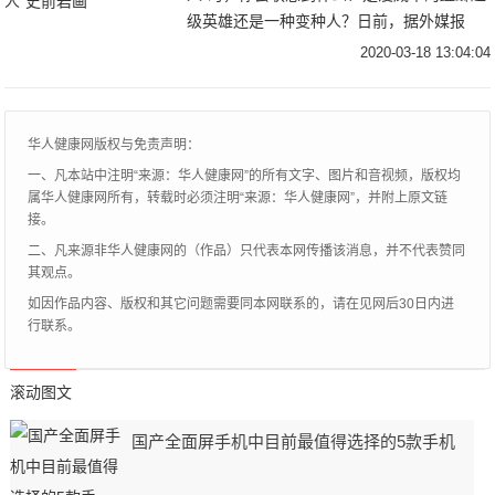
级英雄还是一种变种人？日前，据外媒报
道，在伊朗中部发现了一幅不同寻常的史前
2020-03-18 13:04:04
岩画，岩画上描绘了一个六条腿的生物。考
古学家和昆
华人健康网版权与免责声明：
一、凡本站中注明“来源：华人健康网”的所有文字、图片和音视频，版权均
属华人健康网所有，转载时必须注明“来源：华人健康网”，并附上原文链
接。
二、凡来源非华人健康网的（作品）只代表本网传播该消息，并不代表赞同
其观点。
如因作品内容、版权和其它问题需要同本网联系的，请在见网后30日内进
行联系。
滚动图文
国产全面屏手机中目前最值得选择的5款手机