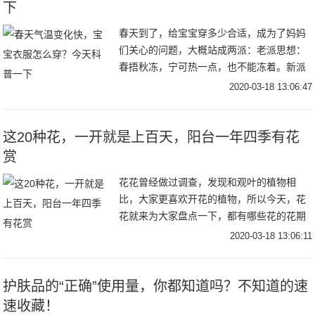
下
春天到了，给宝宝穿多少合适，成为了妈妈
们关心的问题，大概站成两派：老派思想：
春捂秋冻，宁可热一点，也不能冻着。新派
知识：给宝宝少穿点，很多时候感冒都是悟
2020-03-18 13:06:47
出来的。妈妈们更倾向于哪边呢？前段时间
碰到了一位
这20种花，一开就是上百天，阳台一年四季有花
赏
花花曾经做过调查，发现和观叶的植物相
比，大家更喜欢开花的植物，所以今天，花
花就来为大家盘点一下，都有哪些花的花期
最长，给它一个适宜的环境，甚至一年连开
2020-03-18 13:06:11
300天都不是事！茉莉花花期：5~11月茉莉
的花期
护肤品的“正确”使用量，你都知道吗？不知道的速
速收藏！