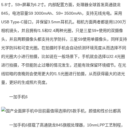
5.8寸，S9+屏幕为6.2寸。内部配置方面，处理器全球首发高通骁龙
845，电池容量S9 3000mAh、S9+ 3500mAh，支持无线充电。采用
USB Type-C接口，并保留3.5mm耳机孔。相机方面两者都是用1200万
相机镜头，并且拥有f1.5和f2.4两种光圈，只是三星S9+使用的双摄像
头，并且两颗摄像头都支持光学防抖，三星S9使用单摄像头，同样支持
光学防抖和可变光圈。在拍摄时手机会自动侦测环境亮度从而选择不同
的光圈大小进行拍摄，比如说在一般场景下，手机就会选择以f2.4光圈
进行拍摄，不但能防止过曝的情况发生，还能有效保留环境细节。在光
线较暗的夜晚则会使用更大的f1.5光圈进行拍摄，从而获得最大的进光
量，更好的生成照片亮度。
一加手机6
一加手机6搭载了高通骁龙845旗舰处理器，10nmLPP工艺制程，