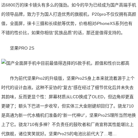
达6800万的徕卡镜头有多么的强劲。如今的华为已经成为国产高端手机
的领导品牌，致力于为国人打造优秀的旗舰机，P20pro不仅仅拥有高颜
值，全面屏，徕卡三摄和长续航等优势，价格相对iPhoneXS系列也有
不错的性价比，如果你相信“民族品质”的话，那还是值得支持的。
坚果PRO 2S
作为前代坚果Pro2的升级版，坚果Pro2S身上本来就流着源于上个
时代的设计血液。这种不妥协的“复古”感在经过了细节优化后并未失去
其韵味，反而更显个性：屏幕材质从LCD换成了OLED，但边角却更直
更硬了；额头下巴进一步收窄，但实体三大金刚键却回归了。骁龙710
是高通为新一代水桶机们准备的“新一代神U”，坚果Pro2S理所当然地换
上了它。骁龙710有多神？不负责任的鼓吹者和厂商宣称其性能堪比上
代旗舰，诸位笑笑就好。坚果Pro2S的电池比前代大了…嗯…