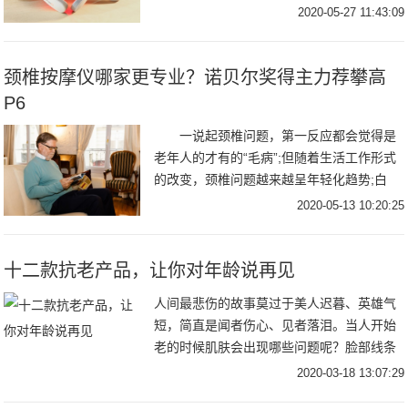
题所困扰。据央视网调查统计显示：北京白
2020-05-27 11:43:09
领中
颈椎按摩仪哪家更专业？诺贝尔奖得主力荐攀高
P6
一说起颈椎问题，第一反应都会觉得是
老年人的才有的“毛病”;但随着生活工作形式
的改变，颈椎问题越来越呈年轻化趋势;白
领、程序员、设计师等上班族、低头族在“手
2020-05-13 10:20:25
机
十二款抗老产品，让你对年龄说再见
人间最悲伤的故事莫过于美人迟暮、英雄气
短，简直是闻者伤心、见者落泪。当人开始
老的时候肌肤会出现哪些问题呢？脸部线条
向下，没有上扬的活力感；颧骨肌肉下垂，
2020-03-18 13:07:29
苹果肌不再饱满；越来越明显的抬头纹、川