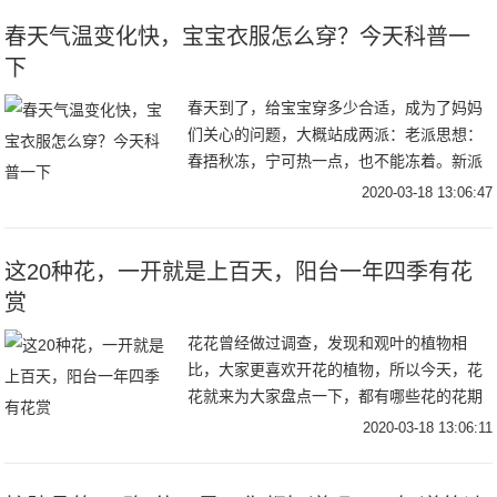
字纹；眼袋
春天气温变化快，宝宝衣服怎么穿？今天科普一
下
春天到了，给宝宝穿多少合适，成为了妈妈
们关心的问题，大概站成两派：老派思想：
春捂秋冻，宁可热一点，也不能冻着。新派
知识：给宝宝少穿点，很多时候感冒都是悟
2020-03-18 13:06:47
出来的。妈妈们更倾向于哪边呢？前段时间
碰到了一位
这20种花，一开就是上百天，阳台一年四季有花
赏
花花曾经做过调查，发现和观叶的植物相
比，大家更喜欢开花的植物，所以今天，花
花就来为大家盘点一下，都有哪些花的花期
最长，给它一个适宜的环境，甚至一年连开
2020-03-18 13:06:11
300天都不是事！茉莉花花期：5~11月茉莉
的花期