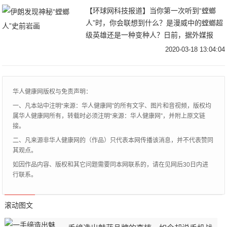
【环球网科技报道】当你第一次听到“螳螂
人”时，你会联想到什么？是漫威中的螳螂超
级英雄还是一种变种人？日前，据外媒报
道，在伊朗中部发现了一幅不同寻常的史前
2020-03-18 13:04:04
岩画，岩画上描绘了一个六条腿的生物。考
古学家和昆
华人健康网版权与免责声明：
一、凡本站中注明“来源：华人健康网”的所有文字、图片和音视频，版权均
属华人健康网所有，转载时必须注明“来源：华人健康网”，并附上原文链
接。
二、凡来源非华人健康网的（作品）只代表本网传播该消息，并不代表赞同
其观点。
如因作品内容、版权和其它问题需要同本网联系的，请在见网后30日内进
行联系。
滚动图文