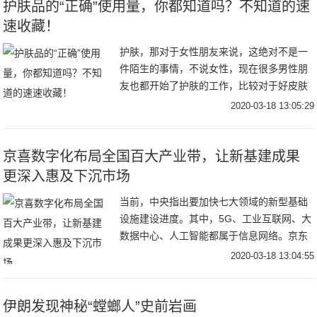
护肤品的“正确”使用量，你都知道吗？不知道的速
速收藏！
护肤，那对于女性朋友来说，这绝对不是一
件陌生的事情，不说女性，现在很多男性朋
友也都开始了护肤的工作，比较对于好皮肤
的最求，不管男女都想要。而护肤的时候，
2020-03-18 13:05:29
很多朋友都没有去在意护肤品的用量。有的
朋友为了节
京喜数字化布局全国百大产业带，让新基建成果
更深入惠及下沉市场
当前，中央指出要加快七大领域的新型基础
设施建设进度。其中，5G、工业互联网、大
数据中心、人工智能都属于信息网络。京东
集团将更加积极地开放资源、加大投入，全
2020-03-18 13:04:55
力打造高效的新一代零售基础设施，全面融
入到国家
伊朗发现神秘“螳螂人”史前岩画