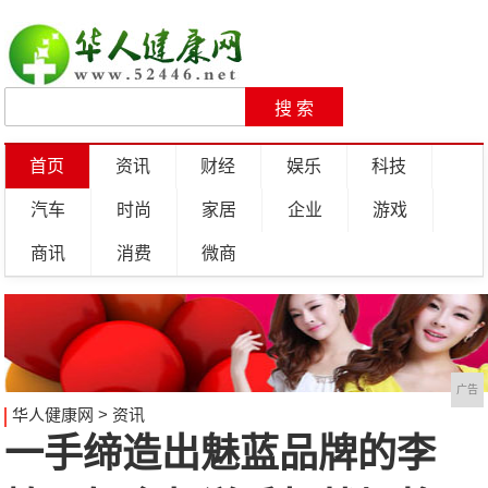
首页
资讯
财经
娱乐
科技
汽车
时尚
家居
企业
游戏
商讯
消费
微商
广告
华人健康网
>
资讯
一手缔造出魅蓝品牌的李