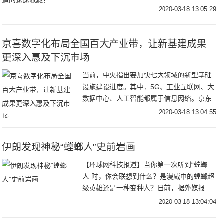
的最求，不管男女都想要。而护肤的时候，
2020-03-18 13:05:29
很多朋友都没有去在意护肤品的用量。有的
朋友为了节
京喜数字化布局全国百大产业带，让新基建成果
更深入惠及下沉市场
当前，中央指出要加快七大领域的新型基础
设施建设进度。其中，5G、工业互联网、大
数据中心、人工智能都属于信息网络。京东
集团将更加积极地开放资源、加大投入，全
2020-03-18 13:04:55
力打造高效的新一代零售基础设施，全面融
入到国家
伊朗发现神秘“螳螂人”史前岩画
【环球网科技报道】当你第一次听到“螳螂
人”时，你会联想到什么？是漫威中的螳螂超
级英雄还是一种变种人？日前，据外媒报
道，在伊朗中部发现了一幅不同寻常的史前
2020-03-18 13:04:04
岩画，岩画上描绘了一个六条腿的生物。考