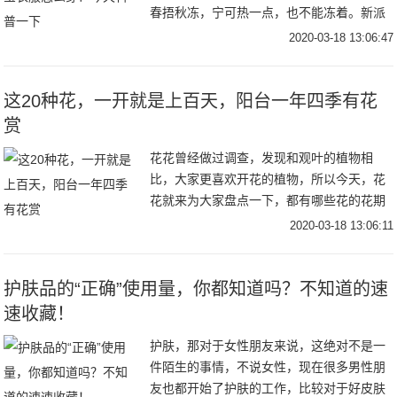
春捂秋冻，宁可热一点，也不能冻着。新派
知识：给宝宝少穿点，很多时候感冒都是悟
2020-03-18 13:06:47
出来的。妈妈们更倾向于哪边呢？前段时间
碰到了一位
这20种花，一开就是上百天，阳台一年四季有花
赏
花花曾经做过调查，发现和观叶的植物相
比，大家更喜欢开花的植物，所以今天，花
花就来为大家盘点一下，都有哪些花的花期
最长，给它一个适宜的环境，甚至一年连开
2020-03-18 13:06:11
300天都不是事！茉莉花花期：5~11月茉莉
的花期
护肤品的“正确”使用量，你都知道吗？不知道的速
速收藏！
护肤，那对于女性朋友来说，这绝对不是一
件陌生的事情，不说女性，现在很多男性朋
友也都开始了护肤的工作，比较对于好皮肤