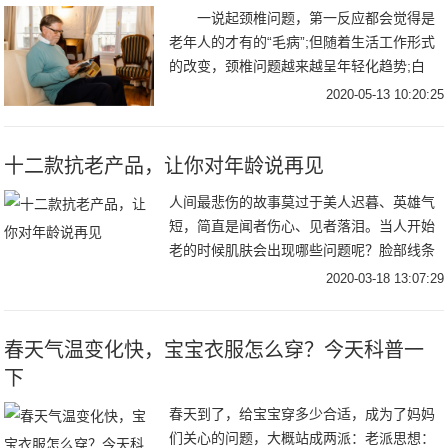
一说起颈椎问题，第一反应都会觉得是
老年人的才有的“毛病”;但随着生活工作形式
的改变，颈椎问题越来越呈年轻化趋势;白
领、程序员、设计师等上班族、低头族在“手
2020-05-13 10:20:25
机
十二款抗老产品，让你对年龄说再见
人间最悲伤的故事莫过于美人迟暮、英雄气
短，简直是闻者伤心、见者落泪。当人开始
老的时候肌肤会出现哪些问题呢？脸部线条
向下，没有上扬的活力感；颧骨肌肉下垂，
2020-03-18 13:07:29
苹果肌不再饱满；越来越明显的抬头纹、川
字纹；眼袋
春天气温变化快，宝宝衣服怎么穿？今天科普一
下
春天到了，给宝宝穿多少合适，成为了妈妈
们关心的问题，大概站成两派：老派思想：