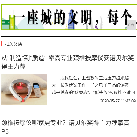
广告
相关阅读
从“制造”到“质造” 攀高专业颈椎按摩仪获诺贝尔奖
得主力荐
现代社会，上班族的生活压力越来越
大，长期伏案工作，加之电子产品的诱惑，
越来越多的“伏案族”、“低头族“被颈椎不适问
题所困扰。据央视网调查统计显示：北京白
2020-05-27 11:43:09
领中
颈椎按摩仪哪家更专业？诺贝尔奖得主力荐攀高
P6