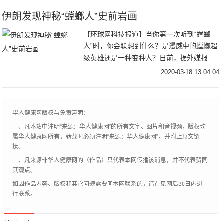
入到国家
伊朗发现神秘“螳螂人”史前岩画
【环球网科技报道】当你第一次听到“螳螂
人”时，你会联想到什么？是漫威中的螳螂超
级英雄还是一种变种人？日前，据外媒报
道，在伊朗中部发现了一幅不同寻常的史前
2020-03-18 13:04:04
岩画，岩画上描绘了一个六条腿的生物。考
古学家和昆
华人健康网版权与免责声明：
一、凡本站中注明“来源：华人健康网”的所有文字、图片和音视频，版权均
属华人健康网所有，转载时必须注明“来源：华人健康网”，并附上原文链
接。
二、凡来源非华人健康网的（作品）只代表本网传播该消息，并不代表赞同
其观点。
如因作品内容、版权和其它问题需要同本网联系的，请在见网后30日内进
行联系。