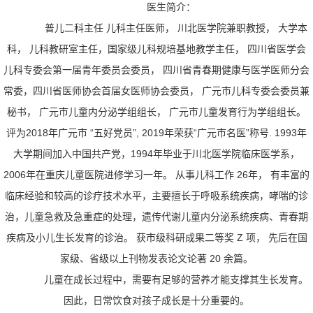
医生简介：
普儿二科主任 儿科主任医师， 川北医学院兼职教授， 大学本
科， 儿科教研室主任，国家级儿科规培基地教学主任， 四川省医学会
儿科专委会第一届青年委员会委员， 四川省青春期健康与医学医师分会
常委，四川省医师协会首届女医师协会委员， 广元市儿科专委会委员兼
秘书， 广元市儿童内分泌学组组长， 广元市儿童发育行为学组组长。
评为2018年广元市 “五好党员”, 2019年荣获“广元市名医”称号. 1993年
大学期间加入中国共产党，1994年毕业于川北医学院临床医学系，
2006年在重庆儿童医院进修学习一年。 从事儿科工作 26年， 有丰富的
临床经验和较高的诊疗技术水平，主要擅长于呼吸系统疾病，哮喘的诊
治，儿童急救及急重症的处理，遗传代谢儿童内分泌系统疾病、青春期
疾病及小儿生长发育的诊治。 获市级科研成果二等奖 Z 项， 先后在国
家级、省级以上刊物发表论文论著 20 余篇。
儿童在成长过程中，需要有足够的营养才能支撑其生长发育。
因此，日常饮食对孩子成长是十分重要的。