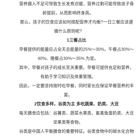
营养摄入不足可导致生长发育迟缓，营养过剩可能导致孩子骨
龄提前，从而影响终身高。
那么，孩子的饮食应该如何搭配营养才均衡?一日三餐应该遵
循什么原则呢?
1三餐占比
早餐提供的能量应占全天总能量的25%～30%，午餐占30%～
40%、晚餐占30%～35% 为宜。
其中，早餐对孩子的成长至关重要。早餐可提供充足和营养，
有助于学习知识及体重管理。
因此，一定要坚持按时吃早餐，同时家长应保证早餐营养的丰
富。
2饮食多样，谷类为主 多吃蔬果、奶类、大豆
每天膳食应包括：谷薯类、蔬菜水果类、畜禽鱼蛋奶类、大豆
坚果类等食物。
谷类是中国人平衡膳食的重要特征。谷类食物中的碳水化合物