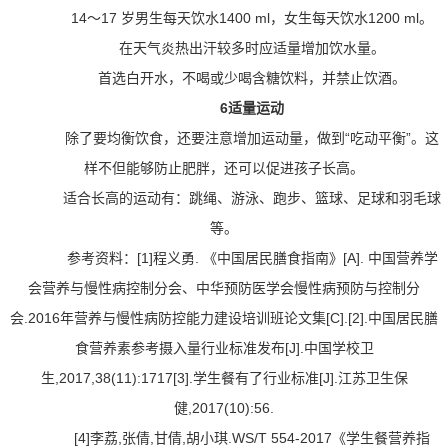
14～17 岁男生每天饮水1400 ml，女生每天饮水1200 ml。
在天气炎热出汗较多时应适量增加饮水量。
首选白开水，不喝或少喝含糖饮料，并禁止饮酒。
6适量运动
除了要均衡饮食，还要注意增加运动量，做到“吃动平衡”。这
样不但能够防止肥胖，还可以促进孩子长高。
适合长高的运动有：跳绳、游泳、跑步、篮球、足球和羽毛球
等。
参考资料：[1]程义勇. 《中国居民膳食指南》[A]. 中国营养学
会营养与慢性病控制分会、中华预防医学会慢性病预防与控制分
会.2016年营养与慢性病防控能力建设培训班论文集[C].[2].中国居民膳
食营养素参考摄入量行业标准发布[J].中国学校卫
生,2017,38(11):1717[3].学生餐有了行业标准[J].江苏卫生保
健,2017(10):56.
[4]李荔,张倩,甘倩,胡小琪.WS/T 554-2017《学生餐营养指