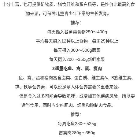
十分丰富，也可提供矿物质、膳食纤维和蛋白质等，是性价比最高的食
物来源，可保障儿童青少年正常的生长发育。
推荐：
每天摄入谷薯类食物250～400g
平均每天摄入12种以上食物，每周25种以上
每天摄入300～500g蔬菜
每天摄入200～350g新鲜水果
3适量吃鱼、禽、蛋、瘦肉
鱼、禽、蛋和瘦肉富含脂类、蛋白质、维生素A、B族维生素、
锌、铁等营养素，可以说是是人体营养需要的重要来源。
但是食入过多可能会导致肥胖，或增加其他疾病风险，所以要
适当食用，同时应少吃肥肉、烟熏和腌制肉食品。
推荐：
每周吃鱼280～525g
畜禽肉280g～350g