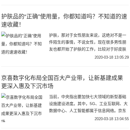
300天都不是事！茉莉花花期：5~11月茉莉
的花期
护肤品的“正确”使用量，你都知道吗？不知道的速
速收藏！
护肤，那对于女性朋友来说，这绝对不是一
件陌生的事情，不说女性，现在很多男性朋
友也都开始了护肤的工作，比较对于好皮肤
的最求，不管男女都想要。而护肤的时候，
2020-03-18 13:05:29
很多朋友都没有去在意护肤品的用量。有的
朋友为了节
京喜数字化布局全国百大产业带，让新基建成果
更深入惠及下沉市场
当前，中央指出要加快七大领域的新型基础
设施建设进度。其中，5G、工业互联网、大
数据中心、人工智能都属于信息网络。京东
集团将更加积极地开放资源、加大投入，全
2020-03-18 13:04:55
力打造高效的新一代零售基础设施，全面融