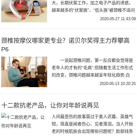
大，长期伏案工作，加之电子产品的诱惑，
越来越多的“伏案族”、“低头族“被颈椎不适问
题所困扰。据央视网调查统计显示：北京白
2020-05-27 11:43:09
领中
颈椎按摩仪哪家更专业？诺贝尔奖得主力荐攀高
P6
一说起颈椎问题，第一反应都会觉得是
老年人的才有的“毛病”;但随着生活工作形式
的改变，颈椎问题越来越呈年轻化趋势;白
领、程序员、设计师等上班族、低头族在“手
2020-05-13 10:20:25
机
十二款抗老产品，让你对年龄说再见
人间最悲伤的故事莫过于美人迟暮、英雄气
短，简直是闻者伤心、见者落泪。当人开始
老的时候肌肤会出现哪些问题呢？脸部线条