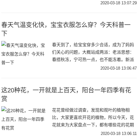
向下，没有上扬的活力感；颧骨肌肉下垂，
2020-03-18 13:07:29
苹果肌不再饱满；越来越明显的抬头纹、川
字纹；眼袋
春天气温变化快，宝宝衣服怎么穿？今天科普一
下
春天到了，给宝宝穿多少合适，成为了妈妈
们关心的问题，大概站成两派：老派思想：
春捂秋冻，宁可热一点，也不能冻着。新派
知识：给宝宝少穿点，很多时候感冒都是悟
2020-03-18 13:06:47
出来的。妈妈们更倾向于哪边呢？前段时间
碰到了一位
这20种花，一开就是上百天，阳台一年四季有花
赏
花花曾经做过调查，发现和观叶的植物相
比，大家更喜欢开花的植物，所以今天，花
花就来为大家盘点一下，都有哪些花的花期
最长，给它一个适宜的环境，甚至一年连开
2020-03-18 13:06:11